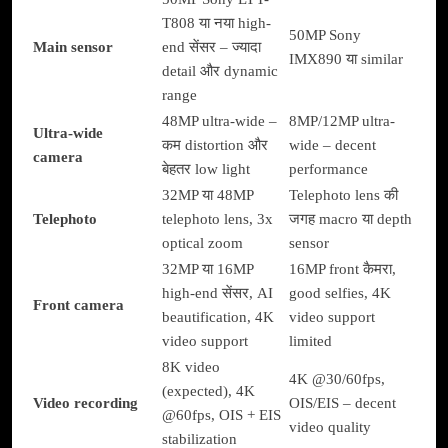
T808 या नया high-
50MP Sony
Main sensor
end सेंसर – ज्यादा
IMX890 या similar
detail और dynamic
range
48MP ultra-wide –
8MP/12MP ultra-
Ultra-wide
कम distortion और
wide – decent
camera
बेहतर low light
performance
32MP या 48MP
Telephoto lens की
Telephoto
telephoto lens, 3x
जगह macro या depth
optical zoom
sensor
32MP या 16MP
16MP front कैमरा,
high-end सेंसर, AI
good selfies, 4K
Front camera
beautification, 4K
video support
video support
limited
8K video
4K @30/60fps,
(expected), 4K
Video recording
OIS/EIS – decent
@60fps, OIS + EIS
video quality
stabilization