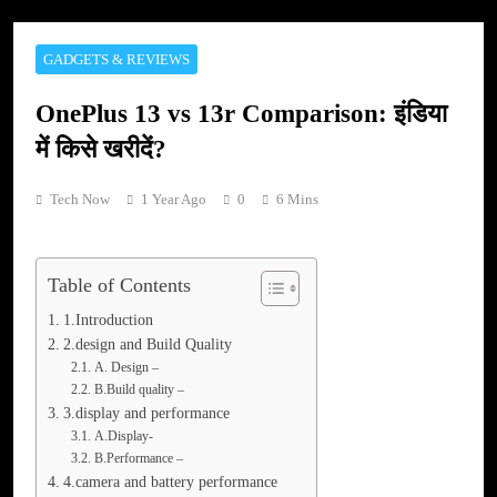
GADGETS & REVIEWS
OnePlus 13 vs 13r Comparison: इंडिया
में किसे खरीदें?
Tech Now
1 Year Ago
0
6 Mins
Table of Contents
1.Introduction
2.design and Build Quality
A. Design –
B.Build quality –
3.display and performance
A.Display-
B.Performance –
4.camera and battery performance