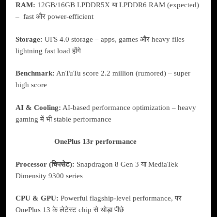
RAM:
12GB/16GB LPDDR5X या LPDDR6 RAM (expected)
– fast और power-efficient
Storage:
UFS 4.0 storage – apps, games और heavy files
lightning fast load होंगे
Benchmark:
AnTuTu score 2.2 million (rumored) – super
high score
AI & Cooling:
AI-based performance optimization – heavy
gaming में भी stable performance
OnePlus 13r performance
Processor (चिपसेट):
Snapdragon 8 Gen 3 या MediaTek
Dimensity 9300 series
CPU & GPU:
Powerful flagship-level performance, पर
OnePlus 13 के लेटेस्ट chip से थोड़ा पीछे