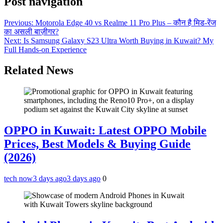
Post navigation
Previous:
Motorola Edge 40 vs Realme 11 Pro Plus – कौन है मिड-रेंज
का असली बाज़ीगर?
Next:
Is Samsung Galaxy S23 Ultra Worth Buying in Kuwait? My
Full Hands-on Experience
Related News
OPPO in Kuwait: Latest OPPO Mobile
Prices, Best Models & Buying Guide
(2026)
tech now
3 days ago
3 days ago
0