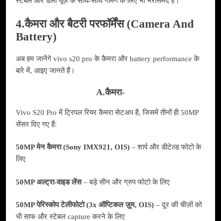
स्टेबल और डेली यूज़ के साथ‑साथ गेमिंग के लिए भी भरोसेमंद है।
4.कैमरा और बैटरी परफॉर्मेंस (Camera And
Battery)
अब हम जानेंगे vivo s20 pro के कैमरा और battery performance के
बारे में, आइए जानते हैं।
A.कैमरा-
Vivo S20 Pro में ट्रिपल रियर कैमरा सेटअप है, जिसमें तीनों ही 50MP
सेंसर दिए गए हैं:
50MP मेन कैमरा (Sony IMX921, OIS)
– शार्प और डीटेल्ड फोटो के
लिए
50MP अल्ट्रा‑वाइड लेंस
– बड़े सीन और ग्रुप फोटो के लिए
50MP पेरिस्कोप टेलीफोटो (3x ऑप्टिकल ज़ूम, OIS)
– दूर की चीज़ों को
भी साफ और स्टेबल capture करने के लिए