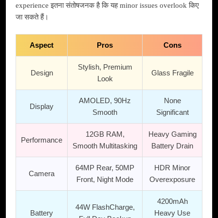
experience इतना संतोषजनक है कि यह minor issues overlook किए
जा सकते हैं।
Aspect
Pros
Cons
Stylish, Premium
Design
Glass Fragile
Look
AMOLED, 90Hz
None
Display
Smooth
Significant
12GB RAM,
Heavy Gaming
Performance
Smooth Multitasking
Battery Drain
64MP Rear, 50MP
HDR Minor
Camera
Front, Night Mode
Overexposure
4200mAh
44W FlashCharge,
Battery
Heavy Use