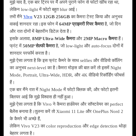
मुझे याद है, एक बार ट्रिप पर मैं अपने पुराने फोन से फोटो खींच रहा था,
लेकिन low-light में फोटो बहुत blur आई।
तभी मैंने
Vivo
V23 12GB 256GB
का कैमरा टेस्ट किया और अनुभव
वाकई शानदार रहा।इस फोन में
64MP प्राइमरी रियर कैमरा
है, जो दिन
और रात दोनों में बेहतरीन डिटेल देता है।
इसके अलावा,
8MP Ultra-Wide कैमरा
और
2MP Macro कैमरा
हैं।
फ्रंट में
50MP सेल्फी कैमरा
है, जो low-light और auto-focus दोनों में
शानदार परफॉर्म करता है।
मुझे ऐसा लगता है कि इस फ्रंट कैमरे के साथ selfies और वीडियो कॉलिंग
का अनुभव next-level का है।कैमरा मोड्स की बात करें तो इसमें Night
Mode, Portrait, Ultra-Wide, HDR, और 4K वीडियो रिकॉर्डिंग फीचर्स
हैं।
एक बार मैंने रात में Night Mode में फोटो क्लिक की, और फोटो इतनी
क्लियर आई कि मुझे विश्वास ही नहीं हुआ।
मुझे ऐसा लगता है कि Vivo ने कैमरा हार्डवेयर और सॉफ्टवेयर का perfect
बैलेंस बनाया है।तुलना करें तो Xiaomi 11 Lite और OnePlus Nord 2
के कैमरे भी अच्छे हैं,
लेकिन Vivo V23 का color reproduction और edge detection थोड़ा
बेहतर लगता है।