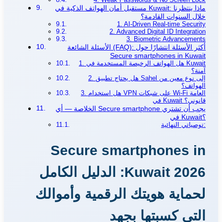
مستقبل أمان الهواتف الذكية في Kuwait: ماذا ينتظرنا
خلال السنوات القادمة؟
1. AI-Driven Real-time Security
2. Advanced Digital ID Integration
3. Biometric Advancements
الأسئلة الشائعة (FAQ): أكثر الأسئلة انتشارًا حول
Secure smartphones in Kuwait
1. هل الهواتف الرخيصة المستخدمة في Kuwait
آمنة؟
2. هل يحتاج تطبيق Sahel إلى نوع معين من
الهواتف؟
3. هل استخدام VPN على شبكات Wi-Fi العامة
في Kuwait قانوني؟
الخلاصة — أي Secure smartphone يجب أن تشتري
في Kuwait؟
توصياتي النهائية:
Secure smartphones in
Kuwait 2026: الدليل الكامل
لحماية هويتك الرقمية وأموالك
التي كسبتها بجهد