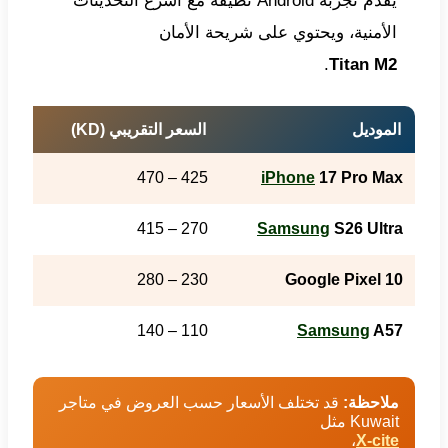
يقدم تجربة Android نظيفة مع أسرع التحديثات
الأمنية، ويحتوي على شريحة الأمان
.
Titan M2
الموديل
السعر التقريبي (KD)
ميز
 26
425 – 470
iPhone
17 Pro Max
lay
270 – 415
Samsung
S26 Ultra
hip
230 – 280
Google Pixel 10
ion
110 – 140
Samsung
A57
ملاحظة:
قد تختلف الأسعار حسب العروض في متاجر
Kuwait مثل
،
X-cite