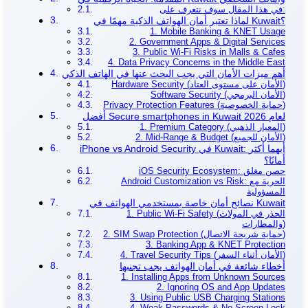
في هذا المقال سوف نتعرف على:
لماذا تعتبر أمان الهواتف الذكية مهمًا في Kuwait؟
1. Mobile Banking & KNET Usage
2. Government Apps & Digital Services
3. Public Wi-Fi Risks in Malls & Cafes
4. Data Privacy Concerns in the Middle East
أهم ميزات الأمان التي يجب البحث عنها في الهاتف الذكي
Hardware Security (الأمان على مستوى العتاد)
Software Security (الأمان البرمجي)
Privacy Protection Features (حماية الخصوصية)
أفضل Secure smartphones in Kuwait لعام 2026
1. Premium Category (المعيار الذهبي)
2. Mid-Range & Budget (الأمان للجميع)
iPhone vs Android Security في Kuwait: أيهما أكثر
أمانًا؟
iOS Security Ecosystem: حصن مغلق
Android Customization vs Risk: الحرية مع
المسؤولية
نصائح أمان خاصة بمستخدمي الهواتف في Kuwait
1. Public Wi-Fi Safety (الحذر في المولات
والمطارات)
2. SIM Swap Protection (حماية شريحة الاتصال)
3. Banking App & KNET Protection
4. Travel Security Tips (الأمان أثناء السفر)
أخطاء شائعة في أمان الهواتف يجب تجنبها
1. Installing Apps from Unknown Sources
2. Ignoring OS and App Updates
3. Using Public USB Charging Stations
4. Weak Passwords & No Screen Lock