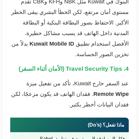
البنوك في Kuwait مثل NBK وKFH وCBK تقدم
مستوى أمان مرتفع، لكن الخطأ البشري يبقى الخطر
الأكبر. الاحتفاظ بصور البطاقة البنكية أو البطاقة
المدنية داخل الهاتف قد يسبب مشاكل خطيرة.
الأفضل استخدام تطبيق
Kuwait Mobile ID
بدلاً من
تخزين الصور الحساسة.
4. Travel Security Tips (الأمان أثناء السفر)
عند السفر خارج Kuwait، تأكد من تفعيل ميزة
Remote Wipe
. فقدان الهاتف قد يكون مزعجًا، لكن
فقدان البيانات أخطر بكثير.
ماذا تفعل؟ (Do’s)
ماذا 
فعّل المصادقة البيومترية في تطبيق Sahel
لا تكتب T PIN