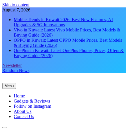
Skip to content
August 7, 2026
Mobile Trends in Kuwait 2026: Best New Features, AI
Upgrades & 5G Innovations
Vivo in Kuwait: Latest Vivo Mobile Prices, Best Models &
Buying Guide (2026)
OPPO in Kuwait: Latest OPPO Mobile Prices, Best Models
& Buying Guide (2026)
OnePlus in Kuwait: Latest OnePlus Phones, Prices, Offers &
Buying Guide (2026)
Newsletter
Random News
Menu
Home
Gadgets & Reviews
Follow on Instagram
About Us
Contact Us