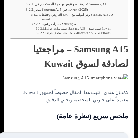
تجربة السوفتوير وواجهة المستخدم في Samsung A15
سعر Samsung A15 في kuwait (2025)
العروض وخطط EMI – وفر أموالك مع Samsung A15 في
kuwait
مميزات وعيوب Samsung A15
أسئلة شائعة حول Samsung A15 – حسب سوق kuwait
الخلاصة – هل يستحق شراء Samsung A15 في kuwait؟
Samsung A15 – مراجعتيا
لصادقة لسوق Kuwait
كمُدوّن هندي، كتبت هذا المقال خصيصاً لجمهور Kuwait،
معتمداً على خبرتي الشخصية وبحثي الدقيق.
ملخص سريع (نظرة
عامة)