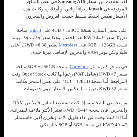
لقد تحققت من أسعار
Samsung A15
في بعض المتاجر
الموثوقة في
kuwait
سواء أونلاين أو أوفلاين، وكانت هذه
الأسعار تعكس اختلافًا بسيطًا حسب العروض والمخزون.
على سبيل المثال، نسخة 4GB + 128GB على
Trikart
متاحة
تقريبًا بسعر 44.9 KWD بعد الخصم، وهذا سعر جذاب جدًا. بينما
نسخة 6GB + 128GB على
Microless
بسعر 48.68 KWD، أعلى
قليلًا ولكن توفر RAM والتخزين الإضافي ميزة جيدة.
في متاجر كبيرة مثل
Carrefour
، نسخة 8GB + 256GB متاحة
بسعر 47 KWD (شامل VAT) رغم أنها كانت Out of Stock وقت
المراجعة. أما نسخة 4GB + 128GB على نفس المتجر فكانت
بسعر 52 KWD تقريبًا، ما يعكس الأسعار بدون خصومات.
من تجربتي الشخصية، إذا كنت تستطيع التنازل قليلاً عن RAM
والتخزين، فإن نسخة 44–45 KWD تعتبر الأكثر ملاءمة للميزانية.
أما إذا كنت تبحث عن أداء طويل الأمد وتخزين أكبر، فاستثمار
47–49 KWD في نسخة 6GB أو 8GB خيار ذكي.