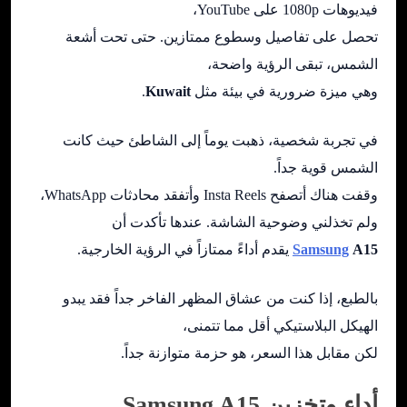
فيديوهات 1080p على YouTube،
تحصل على تفاصيل وسطوع ممتازين. حتى تحت أشعة
الشمس، تبقى الرؤية واضحة،
وهي ميزة ضرورية في بيئة مثل
Kuwait
.
في تجربة شخصية، ذهبت يوماً إلى الشاطئ حيث كانت
الشمس قوية جداً.
وقفت هناك أتصفح Insta Reels وأتفقد محادثات WhatsApp،
ولم تخذلني وضوحية الشاشة. عندها تأكدت أن
A15
Samsung
يقدم أداءً ممتازاً في الرؤية الخارجية.
بالطبع، إذا كنت من عشاق المظهر الفاخر جداً فقد يبدو
الهيكل البلاستيكي أقل مما تتمنى،
لكن مقابل هذا السعر، هو حزمة متوازنة جداً.
أداء وتخزين Samsung A15