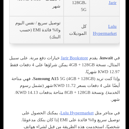
128GB،
Jarir
شهر
5G
توصيل سريع / نفس اليوم
Lulu
كل
و0% فائدة EMI (حسب
Hypermarket
الموديلات
البنك)
في
kuwait
، يقدم
Jarir Bookstore
خيارات دفع مرنة. على سبيل
المثال، نسخة 4GB + 128GB يمكن شراؤها على 4 دفعات فقط
KWD 12.97 شهريًا.
وإذا كنت تريد
Samsung A15
5G (4GB + 128GB)، فهي متاحة
أيضًا على 4 دفعات بسعر KWD 11.72/شهر (تشمل رسوم
الخدمة). ونسخة 8GB + 128GB متاحة بدفعات KWD 14.13/
شهر.
في متاجر مثل
Lulu Hypermarket
، يمكنك الحصول على
توصيل سريع و0% فائدة على EMI إذا كان بنكك مدعومًا.
شخصيًا، استخدمت هذه الطريقة من قبل لشراء هواتف