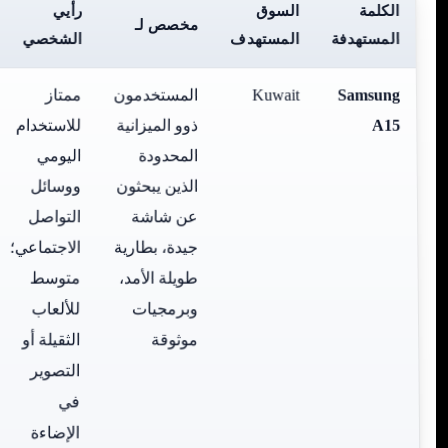
الكلمة
السوق
رأيي
مخصص لـ
المستهدفة
المستهدف
الشخصي
Samsung
Kuwait
المستخدمون
ممتاز
A15
ذوو الميزانية
للاستخدام
المحدودة
اليومي
الذين يبحثون
ووسائل
عن شاشة
التواصل
جيدة، بطارية
الاجتماعي؛
طويلة الأمد،
متوسط
وبرمجيات
للألعاب
موثوقة
الثقيلة أو
التصوير
في
الإضاءة