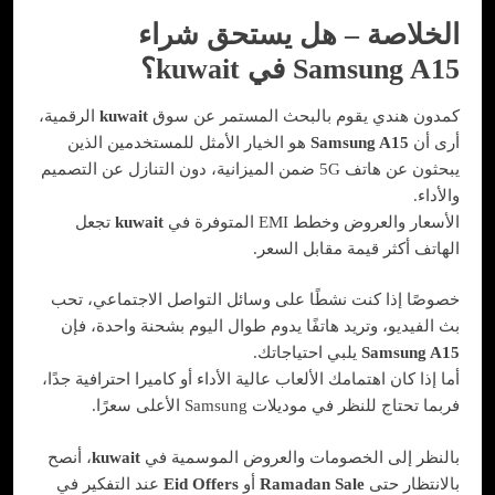
الخلاصة – هل يستحق شراء
Samsung A15 في kuwait؟
كمدون هندي يقوم بالبحث المستمر عن سوق
kuwait
الرقمية،
أرى أن
Samsung A15
هو الخيار الأمثل للمستخدمين الذين
يبحثون عن هاتف 5G ضمن الميزانية، دون التنازل عن التصميم
والأداء.
الأسعار والعروض وخطط EMI المتوفرة في
kuwait
تجعل
الهاتف أكثر قيمة مقابل السعر.
خصوصًا إذا كنت نشطًا على وسائل التواصل الاجتماعي، تحب
بث الفيديو، وتريد هاتفًا يدوم طوال اليوم بشحنة واحدة، فإن
Samsung A15
يلبي احتياجاتك.
أما إذا كان اهتمامك الألعاب عالية الأداء أو كاميرا احترافية جدًا،
فربما تحتاج للنظر في موديلات Samsung الأعلى سعرًا.
بالنظر إلى الخصومات والعروض الموسمية في
kuwait
، أنصح
بالانتظار حتى
Ramadan Sale
أو
Eid Offers
عند التفكير في