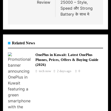
Review
25000 – Style,
Speed और Strong
Battery के साथ मे
Related News
OnePlus in Kuwait: Latest OnePlus
Phones, Prices, Offers & Buying Guide
(2026)
tech now
2 days ago
0