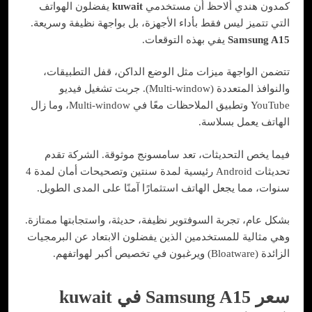
كمدون هندي ألاحظ أن مستخدمي
kuwait
يفضلون الهواتف
التي تتميز ليس فقط بأداء الأجهزة، بل بواجهة نظيفة وسريعة.
Samsung A15
يفي بهذه التوقعات.
تتضمن الواجهة ميزات مثل الوضع الداكن، قفل التطبيقات،
والنوافذ المتعددة (Multi-window). جربت تشغيل فيديو
YouTube وتطبيق الملاحظات معًا في Multi-window، وما زال
الهاتف يعمل بسلاسة.
فيما يخص التحديثات، تعد سامسونج موثوقة. الشركة تقدم
تحديثات Android رئيسية لمدة سنتين وتصحيحات أمان لمدة 4
سنوات، مما يجعل الهاتف استثمارًا آمنًا على المدى الطويل.
بشكل عام، تجربة السوفتوير نظيفة، حديثة، واستجابتها ممتازة.
وهي مثالية للمستخدمين الذين يفضلون الابتعاد عن البرمجيات
الزائدة (Bloatware) ويرغبون في تخصيص أكبر لهواتفهم.
سعر Samsung A15 في kuwait