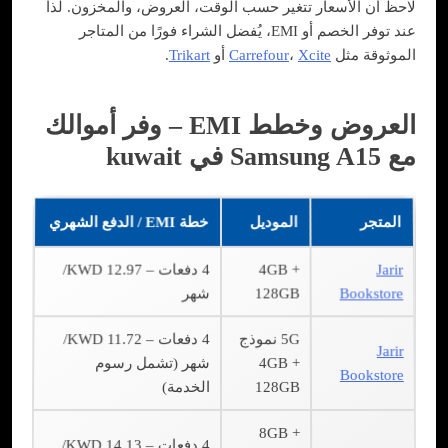
لاحظ أن الأسعار تتغير حسب الوقت، العروض، والمخزون. لذا
عند توفر الخصم أو EMI، يُفضل الشراء فورًا من المتاجر
الموثوقة مثل
Xcite
،
Carrefour
أو
Trikart
.
العروض وخطط EMI – وفر أموالك
مع Samsung A15 في kuwait
المتجر
الموديل
خطة EMI / الدفع الشهري
Jarir
4GB +
4 دفعات – KWD 12.97/
Bookstore
128GB
شهر
5G نموذج
4 دفعات – KWD 11.72/
Jarir
4GB +
شهر (تشمل رسوم
Bookstore
128GB
الخدمة)
8GB +
4 دفعات – KWD 14.13/