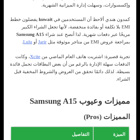
وإكسسوارات، وسهلت إدارة الميزانية الشهرية.
كمدون هندي ألاحظ أن المستخدمين في
kuwait
يفضلون خطط
EMI بلا تكلفة أو بفائدة منخفضة، لأنها تجعل الشراء الكبير
مريحًا عبر دفعات شهرية. لذا أنصح عند شراء
Samsung A15
بمراجعة عروض EMI من متاجر موثوقة مثل
Jarir
أو
Lulu
.
تجربة قصيرة: اشتريت هاتف العام الماضي من
Xcite
، وكانت
الدفعات سهلة الإدارة بالرغم من أن بعض البطاقات تحمل فائدة
بسيطة. لذلك دائمًا تحقق من العروض والشروط المخفية قبل
الشراء.
مميزات وعيوب Samsung A15
المميزات (Pros)
الميزة
التفاصيل