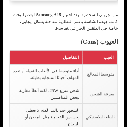
من تجربتي الشخصية، بعد اختبار
Samsung A15
لبعض الوقت،
كانت جودة الشاشة وعمر البطارية مفاجئة بشكل إيجابي،
خاصة في الطقس الحار في
kuwait
.
العيوب (Cons)
العيب
التفاصيل
أداء متوسط في الألعاب الثقيلة أو تعدد
متوسط المعالج
المهام، أحيانًا استجابة بطيئة.
شحن سريع 25W، لكنه أبطأ مقارنة
سرعة الشحن
ببعض المنافسين.
الشعور جيد باليد، لكنه لا يعطي
البناء البلاستيكي
إحساس الفخامة مثل المعدن أو
الزجاج.