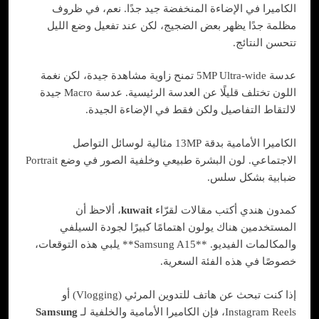
الكاميرا في الإضاءة المنخفضة جيد جدًا. نعم، في ظروف
مظلمة جدًا يظهر بعض الضجيج، لكن عند تفعيل وضع الليل
تتحسن النتائج.
عدسة 5MP Ultra-wide تمنح زاوية مشاهدة جيدة، لكن نغمة
اللون تختلف قليلًا عن العدسة الرئيسية. عدسة Macro جيدة
لالتقاط التفاصيل ولكن فقط في الإضاءة الجيدة.
الكاميرا الأمامية بدقة 13MP مثالية لوسائل التواصل
الاجتماعي. لون البشرة طبيعي وخلفية الصور في وضع Portrait
ضبابية بشكل سلس.
كمدون هندي أكتب مقالات لقرّاء
kuwait
، ألاحظ أن
المستخدمين هناك يولون اهتمامًا كبيرًا لجودة السيلفي
والمكالمات الفيديو. **Samsung A15** يلبي هذه التوقعات،
خصوصًا في هذه الفئة السعرية.
إذا كنت تبحث عن هاتف للتدوين المرئي (Vlogging) أو
Instagram Reels، فإن الكاميرا الأمامية والخلفية لـ
Samsung