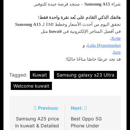
شراء
Samsung A15
– ستجد فرصة جيدة للتوفير.
هاتفك الذكي القادم على بُعد نقرة واحدة فقط!
تحقق اليوم من أحدث الأسعار وخطط EMI لـ
Samsung A15
في أفضل المتاجر الإلكترونية في
kuwait
مثل
،
Xcite
Lulu Hypermarket
، و
.
Jarir
قد تجد عرضًا خاصًا متاحًا حاليًا!
Tagged:
Kuwait
Samsung galaxy s23 Ultra
Welcome kuwait
Post
Previous:
Next:
navigation
Samsung A25 price
Best Oppo 5G
in kuwait & Detailed
Phone Under