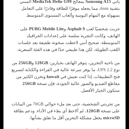
يأتي
Samsung A15
بمعالج
MediaTek Helio G99
المبني
بتقنية 6nm، مما يجعله موفرًا للطاقة وقادرًا على التعامل
بسهولة مع المهام اليومية وألعاب المستوى المتوسط.
جربت شخصيًا لعب
Asphalt 9
و
PUBG Mobile Lite
على
الهاتف، وكانت التجربة سلسة على إعدادات الجرافيك
المتوسطة. صحيح أنني لاحظت سخونة طفيفة بعد جلسات
اللعب الطويلة، لكن هذا طبيعي جدًا في هذه الفئة السعرية.
من ناحية التخزين، يتوفر الهاتف بخيارين:
128GB
و
256GB
من
نوع UFS 2.2، ما يوفر سرعة عالية في القراءة والكتابة لتسريع
فتح التطبيقات. إذا كنت تعيش في
kuwait
وتخزن الكثير من
مقاطع الفيديو والصور عالية الجودة، فإن نسخة
256GB
ستكون الخيار الأفضل.
من تجربتي الشخصية، حتى بعد ملء حوالي 70GB من البيانات
على نسخة
128GB
، لم ألاحظ أي بطء في الأداء. ودعم بطاقة
microSD
يجعل مشكلة التخزين أقل ما تقلق بشأنها.