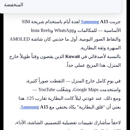
المنخفضة
جربت
A15
Samsung
لعدة أيام باستخدام شريحة SIM
الأساسية — للمكالمات وWhatsApp وInsta Reels
والتقاط الصور اليومية. أول ما جذبني كان شاشة AMOLED
المبهرة وثقة البطارية.
بالنسبة لأصدقائي في
Kuwait
الذين يقضون وقتاً طويلاً خارج
المنزل، هذا المزيج عملي جداً.
في يومٍ كامل خارج المنزل — التقطت صوراً كثيرة،
واستخدمت Google Maps، وشغّلت YouTube —
ومع ذلك، عند عودتي ليلاً كانت البطارية تقارب 25٪. هذا
يعني أن “قلق البطارية” يكاد يختفي مع
A15
Samsung
.
لاحقاً سأشارك تقييمات تفصيلية للتصميم، الشاشة، الأداء،