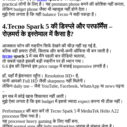
practical लोगों के लिए है। यह premium phone बनने की कोशिश नहीं करता,
लेकिन budget phone जैसा भी महसूस नहीं होने देता।
मुझे ऐसा लगता है कि यही balance Tecno ने सही पकड़ा है।
4.Tecno Spark 5 की डिस्प्ले और परफॉर्मेंस –
रोज़मर्रा के इस्तेमाल में कैसा है?
आजकल फोन की स्क्रीन सिर्फ देखने की चीज़ नहीं रह गई है,
बल्कि वही हमारा टीवी, किताब और कभी-कभी ऑफिस भी बन जाती है।
tecno
spark 5
में जब मैंने पहली बार वीडियो चलाया,
तो सबसे पहले इसकी बड़ी स्क्रीन पर ही ध्यान गया।
6.6 इंच की डिस्प्ले इस price range में वाकई impressive लगती है।
हाँ, यहाँ मैं ईमानदार रहूँगा। Resolution HD+ है,
यानी आपको Full HD जैसी sharpness नहीं मिलेगी।
लेकिन daily use – जैसे YouTube, Facebook, WhatsApp या news पढ़ना
–
इन सब में कोई खास शिकायत नहीं आती।
मुझे ऐसा लगता है कि इस budget में इससे ज्यादा expect करना भी ठीक नहीं।
Performance की बात करें तो Tecno Spark 5 में MediaTek Helio A22
processor दिया गया है।
यह processor heavy gaming के लिए नहीं बना,
लेकिन normal apps और light multitasking आराम से संभाल लेता है।