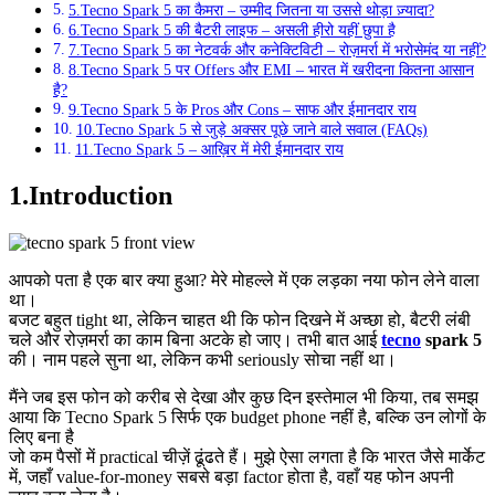
5.Tecno Spark 5 का कैमरा – उम्मीद जितना या उससे थोड़ा ज़्यादा?
6.Tecno Spark 5 की बैटरी लाइफ – असली हीरो यहीं छुपा है
7.Tecno Spark 5 का नेटवर्क और कनेक्टिविटी – रोज़मर्रा में भरोसेमंद या नहीं?
8.Tecno Spark 5 पर Offers और EMI – भारत में खरीदना कितना आसान
है?
9.Tecno Spark 5 के Pros और Cons – साफ और ईमानदार राय
10.Tecno Spark 5 से जुड़े अक्सर पूछे जाने वाले सवाल (FAQs)
11.Tecno Spark 5 – आख़िर में मेरी ईमानदार राय
1.Introduction
आपको पता है एक बार क्या हुआ? मेरे मोहल्ले में एक लड़का नया फोन लेने वाला
था।
बजट बहुत tight था, लेकिन चाहत थी कि फोन दिखने में अच्छा हो, बैटरी लंबी
चले और रोज़मर्रा का काम बिना अटके हो जाए। तभी बात आई
tecno
spark 5
की। नाम पहले सुना था, लेकिन कभी seriously सोचा नहीं था।
मैंने जब इस फोन को करीब से देखा और कुछ दिन इस्तेमाल भी किया, तब समझ
आया कि Tecno Spark 5 सिर्फ एक budget phone नहीं है, बल्कि उन लोगों के
लिए बना है
जो कम पैसों में practical चीज़ें ढूंढते हैं। मुझे ऐसा लगता है कि भारत जैसे मार्केट
में, जहाँ value-for-money सबसे बड़ा factor होता है, वहाँ यह फोन अपनी