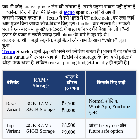
जब भी कोई budget phone लेने की सोचता है, सबसे पहला सवाल यही होता है
– “कीमत कितनी है?” मेरे हिसाब से
tecno
spark 5
यहीं से अपनी
कहानी मजबूत करता है। Tecno ने इसे भारत में ऐसे price point पर रखा जहाँ
आम यूज़र बिना ज्यादा सोच-विचार किए इसे shortlist कर सकता है।आपको
पता है एक बार क्या हुआ? एक local मोबाइल शॉप पर मैंने देखा कि लोग 7–9
हजार के बजट में सबसे ज़्यादा इसी phone के बारे में पूछ रहे थे।
वजह साफ थी – बड़ी स्क्रीन, बड़ी बैटरी और नाम के साथ “value” जुड़ा
हुआ।
Tecno
Spark 5
इसी gap को भरने की कोशिश करता है।भारत में यह फोन दो
main variants में उपलब्ध रहा है। RAM और storage के हिसाब से price में
थोड़ा फर्क आता है, लेकिन overall pricing budget-friendly ही रहती है।
भारत में
RAM /
वेरियंट
कीमत
किसके लिए सही
Storage
(लगभग)
Normal कॉलिंग,
₹7,500 –
Base
3GB RAM /
WhatsApp, YouTube
Variant
32GB Storage
₹8,000
यूज़र
₹8,500 –
Top
4GB RAM /
थोड़ा heavy use और
Variant
64GB Storage
future safe option
₹9,000