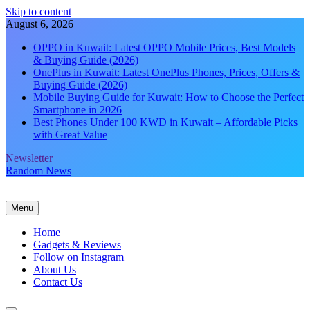
Skip to content
August 6, 2026
OPPO in Kuwait: Latest OPPO Mobile Prices, Best Models
& Buying Guide (2026)
OnePlus in Kuwait: Latest OnePlus Phones, Prices, Offers &
Buying Guide (2026)
Mobile Buying Guide for Kuwait: How to Choose the Perfect
Smartphone in 2026
Best Phones Under 100 KWD in Kuwait – Affordable Picks
with Great Value
Newsletter
Random News
Menu
Home
Gadgets & Reviews
Follow on Instagram
About Us
Contact Us