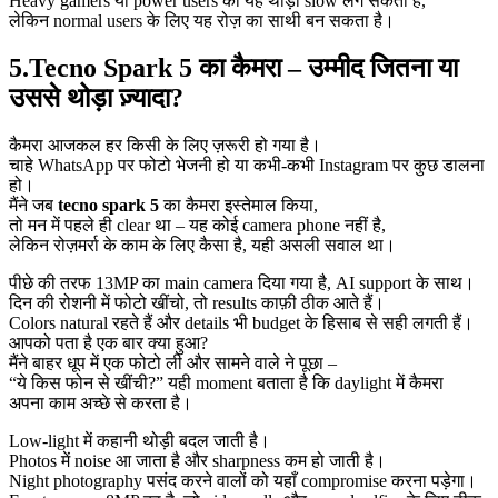
Heavy gamers या power users को यह थोड़ा slow लग सकता है,
लेकिन normal users के लिए यह रोज़ का साथी बन सकता है।
5.Tecno Spark 5 का कैमरा – उम्मीद जितना या
उससे थोड़ा ज़्यादा?
कैमरा आजकल हर किसी के लिए ज़रूरी हो गया है।
चाहे WhatsApp पर फोटो भेजनी हो या कभी-कभी Instagram पर कुछ डालना
हो।
मैंने जब
tecno spark 5
का कैमरा इस्तेमाल किया,
तो मन में पहले ही clear था – यह कोई camera phone नहीं है,
लेकिन रोज़मर्रा के काम के लिए कैसा है, यही असली सवाल था।
पीछे की तरफ 13MP का main camera दिया गया है, AI support के साथ।
दिन की रोशनी में फोटो खींचो, तो results काफ़ी ठीक आते हैं।
Colors natural रहते हैं और details भी budget के हिसाब से सही लगती हैं।
आपको पता है एक बार क्या हुआ?
मैंने बाहर धूप में एक फोटो ली और सामने वाले ने पूछा –
“ये किस फोन से खींची?” यही moment बताता है कि daylight में कैमरा
अपना काम अच्छे से करता है।
Low-light में कहानी थोड़ी बदल जाती है।
Photos में noise आ जाता है और sharpness कम हो जाती है।
Night photography पसंद करने वालों को यहाँ compromise करना पड़ेगा।