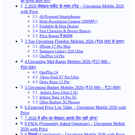
की दुनिया बदल देगा?
2.2026 मोबाइल मार्केट के मुख्य ट्रेंड – Upcoming Mobile 2026
with Price
AI-Powered Smartphones
High-Resolution Camera (200MP+)
Foldable & Slim Design
Fast Charging & Bigger Battery
Price Range में बदलाव
3.Top Upcoming Flagship Mobiles 2026 (₹60,000 से ऊपर)
iPhone 17 Pro Max
Samsung Galaxy S26 Ultra
OnePlus 14 Pro
4.Upcoming Mid-Range Mobiles 2026 (₹25,000 –
₹60,000)
OnePlus 14
Oppo Find X7 Pro Ultra
Oppo Reno 13 Pro
5.Upcoming Budget Mobiles 2026 (₹10,000 – ₹25,000)
Infinix Zero Ultra 2 5G
Infinix Note 14 Pro 5G
Other Budget 5G Phones
6.Expected Price List Table – Upcoming Mobile 2026 with
Price
7.2026 में कौन-सा मोबाइल आपके लिए सही रहेगा?
8.FAQs (Frequently Asked Questions) – Upcoming Mobile
2026 with Price
9.निष्कर्ष (Conclusion) – Upcoming Mobile 2026 with Price