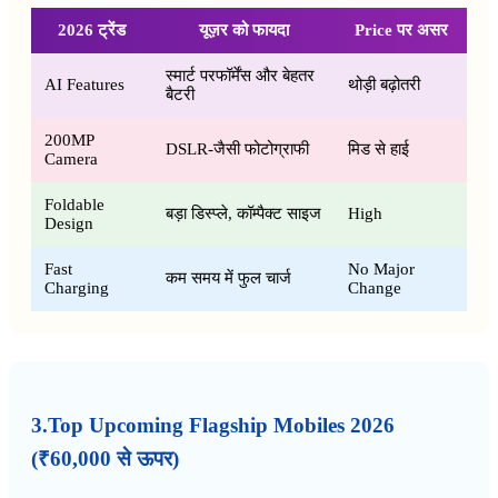
2026 ट्रेंड
यूज़र को फायदा
Price पर असर
स्मार्ट परफॉर्मेंस और बेहतर
AI Features
थोड़ी बढ़ोतरी
बैटरी
200MP
DSLR-जैसी फोटोग्राफी
मिड से हाई
Camera
Foldable
बड़ा डिस्प्ले, कॉम्पैक्ट साइज
High
Design
Fast
No Major
कम समय में फुल चार्ज
Charging
Change
3.Top Upcoming Flagship Mobiles 2026
(₹60,000 से ऊपर)