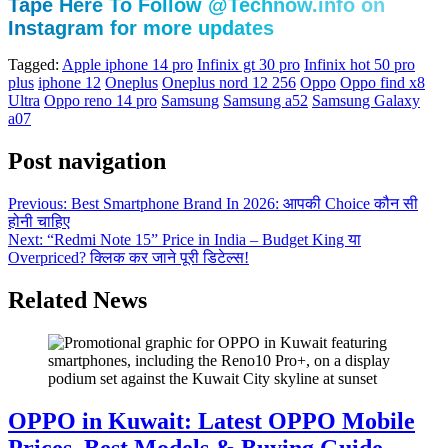
Tape Here To Follow @Technow.info on
Instagram for more updates
Tagged:
Apple iphone 14 pro
Infinix gt 30 pro
Infinix hot 50 pro
plus
iphone 12
Oneplus
Oneplus nord 12 256
Oppo
Oppo find x8
Ultra
Oppo reno 14 pro
Samsung
Samsung a52
Samsung Galaxy
a07
Post navigation
Previous:
Best Smartphone Brand In 2026: आपकी Choice कौन सी
होनी चाहिए
Next:
“Redmi Note 15” Price in India – Budget King या
Overpriced? क्लिक कर जाने पूरी डिटेल्स!
Related News
OPPO in Kuwait: Latest OPPO Mobile
Prices, Best Models & Buying Guide