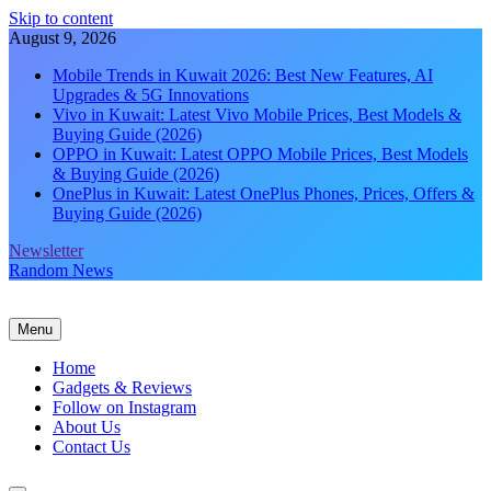
Skip to content
August 9, 2026
Mobile Trends in Kuwait 2026: Best New Features, AI
Upgrades & 5G Innovations
Vivo in Kuwait: Latest Vivo Mobile Prices, Best Models &
Buying Guide (2026)
OPPO in Kuwait: Latest OPPO Mobile Prices, Best Models
& Buying Guide (2026)
OnePlus in Kuwait: Latest OnePlus Phones, Prices, Offers &
Buying Guide (2026)
Newsletter
Random News
Menu
Home
Gadgets & Reviews
Follow on Instagram
About Us
Contact Us