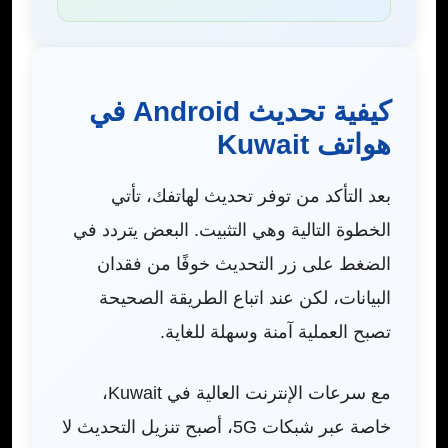
كيفية تحديث Android في
هواتف Kuwait
بعد التأكد من توفر تحديث لهاتفك، تأتي
الخطوة التالية وهي التثبيت. البعض يتردد في
الضغط على زر التحديث خوفًا من فقدان
البيانات، لكن عند اتباع الطريقة الصحيحة
تصبح العملية آمنة وسهلة للغاية.
مع سرعات الإنترنت العالية في Kuwait،
خاصة عبر شبكات 5G، أصبح تنزيل التحديث لا